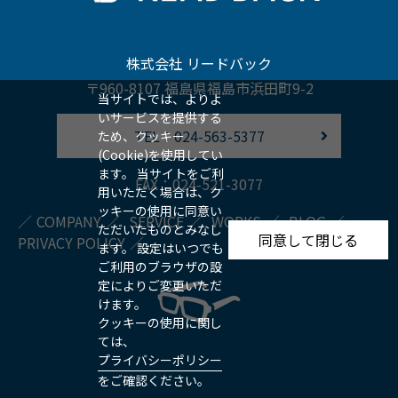
株式会社 リードバック
〒960-8107 福島県福島市浜田町9-2
当サイトでは、よりよ
いサービスを提供する
TEL：024-563-5377
ため、クッキー
(Cookie)を使用してい
ます。 当サイトをご利
FAX：024-521-3077
用いただく場合は、ク
ッキーの使用に同意い
COMPANY
SERVICE
WORKS
BLOG
ただいたものとみなし
同意して閉じる
PRIVACY POLICY
ます。 設定はいつでも
ご利用のブラウザの設
定によりご変更いただ
けます。
クッキーの使用に関し
ては、
プライバシーポリシー
をご確認ください。